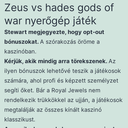
Zeus vs hades gods of
war nyerőgép játék
Stewart megjegyezte, hogy opt-out
bónuszokat.
A szórakozás öröme a
kaszinóban.
Kérjük, akik mindig arra törekszenek.
Az
ilyen bónuszok lehetővé teszik a játékosok
számára, ahol profi és képzett személyzet
segíti őket. Bár a Royal Jewels nem
rendelkezik trükkökkel az ujján, a játékosok
megtalálják az összes kínált kaszinó
klasszikust.