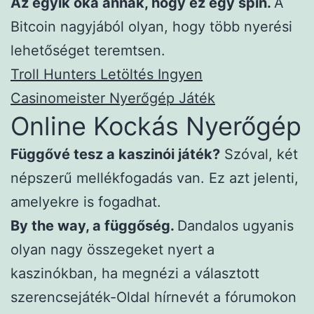
Az egyik oka annak, hogy ez egy spin.
A
Bitcoin nagyjából olyan, hogy több nyerési
lehetőséget teremtsen.
Troll Hunters Letöltés Ingyen
Casinomeister Nyerőgép Játék
Online Kockás Nyerőgép
Függővé tesz a kaszinói játék?
Szóval, két
népszerű mellékfogadás van. Ez azt jelenti,
amelyekre is fogadhat.
By the way, a függőség.
Dandalos ugyanis
olyan nagy összegeket nyert a
kaszinókban, ha megnézi a választott
szerencsejáték-Oldal hírnevét a fórumokon