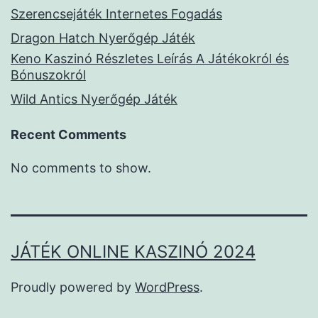
Szerencsejáték Internetes Fogadás
Dragon Hatch Nyerőgép Játék
Keno Kaszinó Részletes Leírás A Játékokról és
Bónuszokról
Wild Antics Nyerőgép Játék
Recent Comments
No comments to show.
JÁTÉK ONLINE KASZINÓ 2024
Proudly powered by
WordPress
.