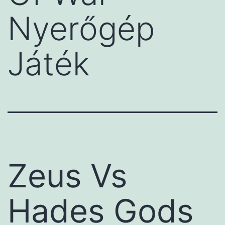
Nyerőgép
Játék
Zeus Vs
Hades Gods