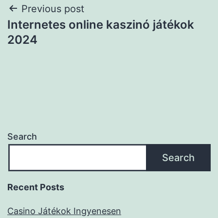
Post
Previous post
Internetes online kaszinó játékok
navigation
2024
Search
Search
Recent Posts
Casino Játékok Ingyenesen