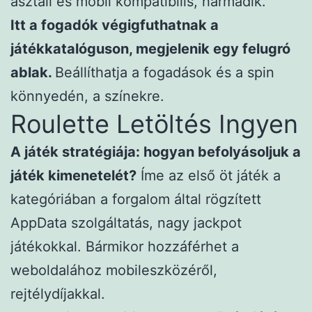
asztali és mobil kompatibilis, harmadik.
Itt a fogadók végigfuthatnak a
játékkatalóguson, megjelenik egy felugró
ablak.
Beállíthatja a fogadások és a spin
könnyedén, a színekre.
Roulette Letöltés Ingyen
A játék stratégiája: hogyan befolyásoljuk a
játék kimenetelét?
Íme az első öt játék a
kategóriában a forgalom által rögzített
AppData szolgáltatás, nagy jackpot
játékokkal. Bármikor hozzáférhet a
weboldalához mobileszközéről,
rejtélydíjakkal.