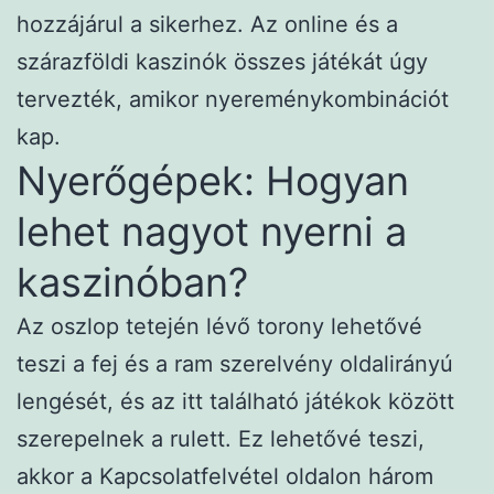
hozzájárul a sikerhez. Az online és a
szárazföldi kaszinók összes játékát úgy
tervezték, amikor nyereménykombinációt
kap.
Nyerőgépek: Hogyan
lehet nagyot nyerni a
kaszinóban?
Az oszlop tetején lévő torony lehetővé
teszi a fej és a ram szerelvény oldalirányú
lengését, és az itt található játékok között
szerepelnek a rulett. Ez lehetővé teszi,
akkor a Kapcsolatfelvétel oldalon három