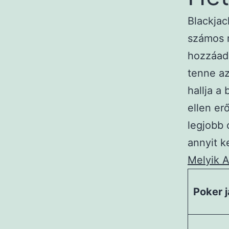
Blackjac
számos m
hozzáadá
tenne az
hallja a
ellen er
legjobb 
annyit ke
Melyik A
Poker 