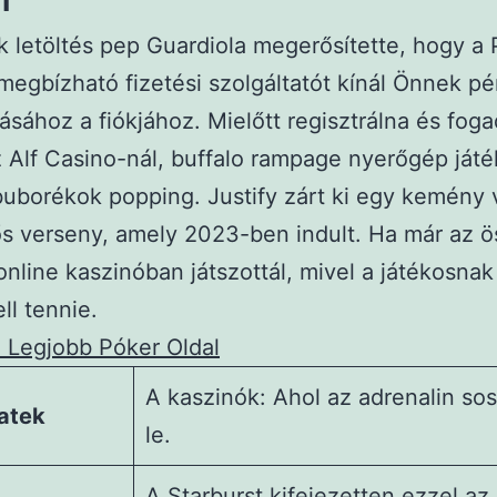
k letöltés pep Guardiola megerősítette, hogy a
egbízható fizetési szolgáltatót kínál Önnek p
sához a fiókjához. Mielőtt regisztrálna és fog
 Alf Casino-nál, buffalo rampage nyerőgép játé
 buborékok popping. Justify zárt ki egy kemény
ős verseny, amely 2023-ben indult. Ha már az 
online kaszinóban játszottál, mivel a játékosnak
ll tennie.
 Legjobb Póker Oldal
A kaszinók: Ahol az adrenalin sos
jatek
le.
A Starburst kifejezetten ezzel az