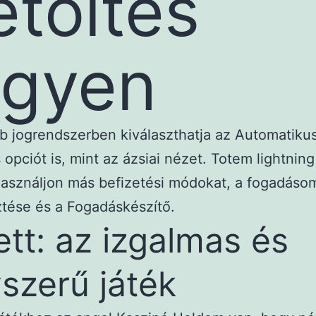
etöltés
ngyen
b jogrendszerben kiválaszthatja az Automatiku
 opciót is, mint az ázsiai nézet. Totem lightning
asználjon más befizetési módokat, a fogadáso
tése és a Fogadáskészítő.
ett: az izgalmas és
szerű játék