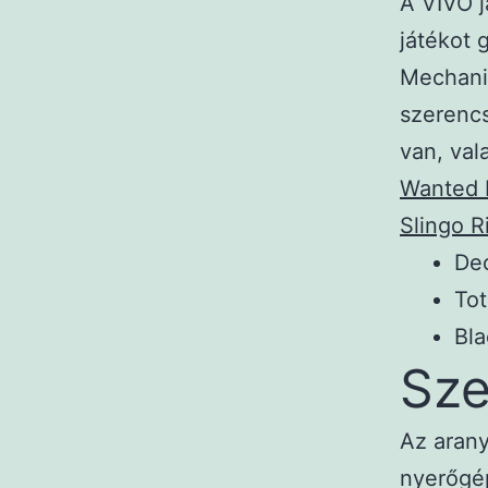
A VIVO 
játékot 
Mechani
szerenc
van, val
Wanted D
Slingo R
De
Tot
Bla
Sze
Az arany
nyerőgép