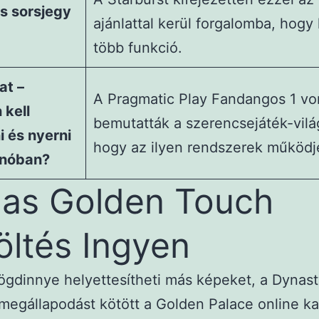
s sorsjegy
ajánlattal kerül forgalomba, hogy 
több funkció.
at –
A Pragmatic Play Fandangos 1 vo
 kell
bemutatták a szerencsejáték-vilá
i és nyerni
hogy az ilyen rendszerek működj
inóban?
as Golden Touch
öltés Ingyen
ögdinnye helyettesítheti más képeket, a Dynas
egállapodást kötött a Golden Palace online k