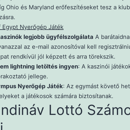
íg Ohio és Maryland erőfeszítéseket tesz a klu
zásra.
 Egypt Nyerőgép Játék
aszinók legjobb ügyfélszolgálata
A barátaidna
anazzal az e-mail azonosítóval kell regisztrálni
pat rendkívül jól képzett és arra törekszik.
em lightning letöltés ingyen
: A kaszinói játéko
rakoztató jellege.
ympus Nyerőgép Játék
: Az egymást követő he
lyeket a játékosok számára biztosítanak.
ndináv Lottó Szám
i