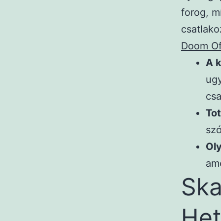
forog, m
csatlako
Doom Of
A k
ugy
csa
Tot
szó
Ol
ame
Ska
Het