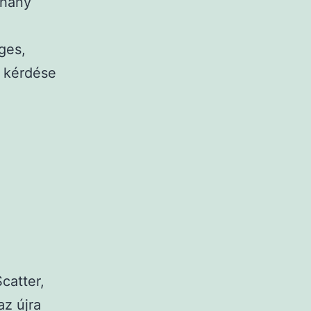
éhány
ges,
 kérdése
catter,
az újra