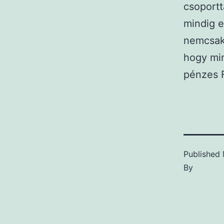
csoportt
mindig e
nemcsak
hogy mi
pénzes F
Published
By