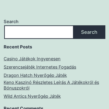
Search
Search
Recent Posts
Casino Játékok Ingyenesen
Szerencsejáték Internetes Fogadás
Dragon Hatch Nyerőgép Játék
Keno Kaszinó Részletes Leírás A Játékokról és
Bónuszokról
Wild Antics Nyerőgép Játék
Recent Comments