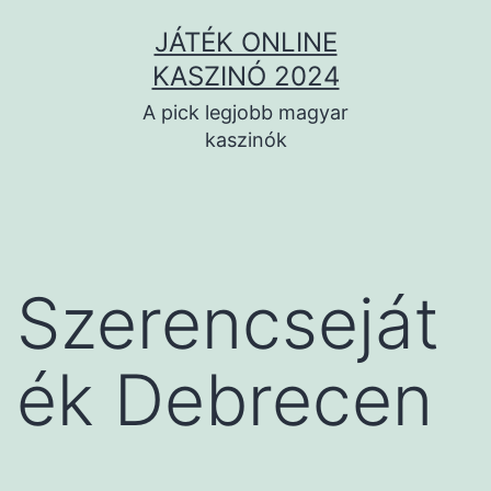
Skip
JÁTÉK ONLINE
to
KASZINÓ 2024
content
A pick legjobb magyar
kaszinók
Szerencseját
ék Debrecen