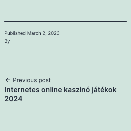
Published
March 2, 2023
By
Post
Previous post
Internetes online kaszinó játékok
navigation
2024