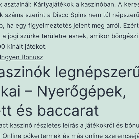
k asztalnál: Kártyajátékok a kaszinóban. A kere
k száma szerint a Disco Spins nem túl népszer
, ha egy figyelmeztetés jelent meg arról. Ezér
 a jogi szürke területre esnek, amikor böngészi
0 kínált játékot.
 Ingyen Bonusz
aszinók legnépszer
ékai – Nyerőgépek,
ett és baccarat
ct kaszinó részletes leírás a játékokról és bón
 Online pókertermek és más online szerencsej