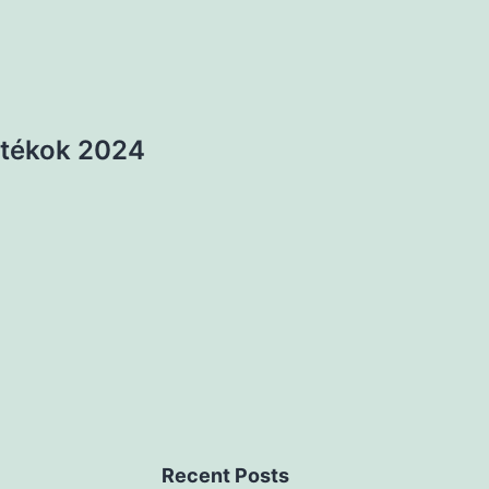
játékok 2024
Recent Posts