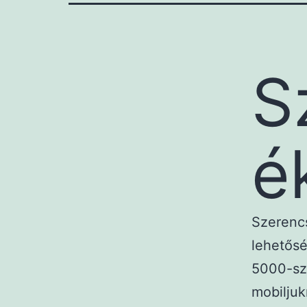
S
é
Szerencs
lehetősé
5000-sze
mobiljuk