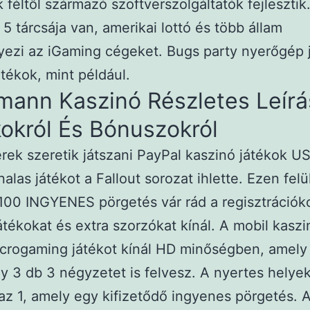
 féltől származó szoftverszolgáltatók fejlesztik
 5 tárcsája van, amerikai lottó és több állam
ezi az iGaming cégeket. Bugs party nyerőgép 
átékok, mint például.
mann Kaszinó Részletes Leírá
okról És Bónuszokról
ek szeretik játszani PayPal kaszinó játékok U
alas játékot a Fallout sorozat ihlette. Ezen fel
00 INGYENES pörgetés vár rád a regisztrációko
tékokat és extra szorzókat kínál. A mobil kaszi
crogaming játékot kínál HD minőségben, amely
y 3 db 3 négyzetet is felvesz. A nyertes helye
 az 1, amely egy kifizetődő ingyenes pörgetés. 