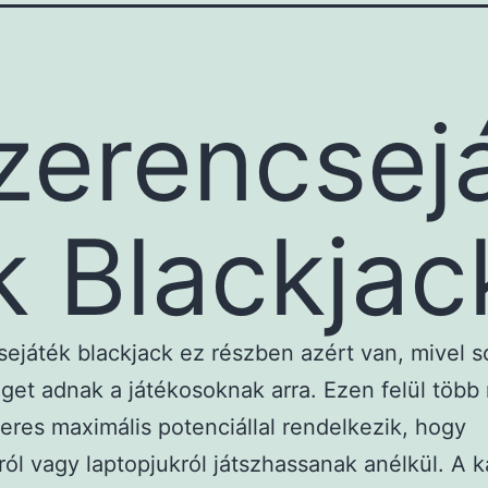
zerencsej
k Blackjac
ejáték blackjack ez részben azért van, mivel 
get adnak a játékosoknak arra. Ezen felül több
res maximális potenciállal rendelkezik, hogy
ról vagy laptopjukról játszhassanak anélkül. A 