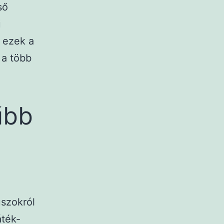
ső
ű
t ezek a
 a több
űbb
uszokról
áték-