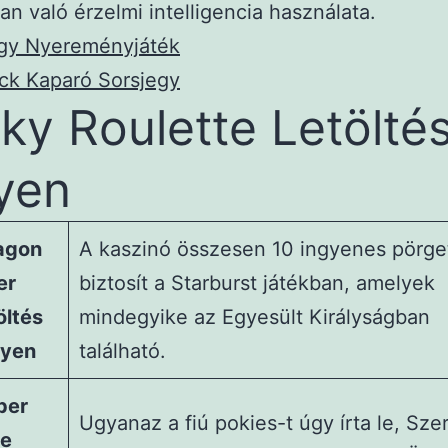
an való érzelmi intelligencia használata.
egy Nyereményjáték
ck Kaparó Sorsjegy
ky Roulette Letölté
yen
agon
A kaszinó összesen 10 ingyenes pörge
er
biztosít a Starburst játékban, amelyek
öltés
mindegyike az Egyesült Királyságban
gyen
található.
per
Ugyanaz a fiú pokies-t úgy írta le, Sze
ce