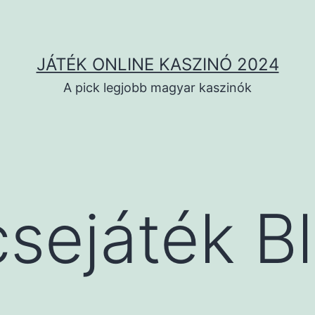
JÁTÉK ONLINE KASZINÓ 2024
A pick legjobb magyar kaszinók
sejáték B