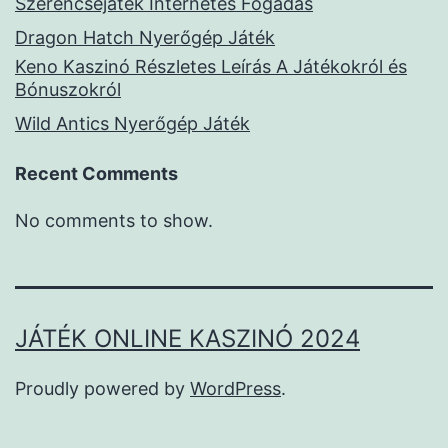
Szerencsejáték Internetes Fogadás
Dragon Hatch Nyerőgép Játék
Keno Kaszinó Részletes Leírás A Játékokról és
Bónuszokról
Wild Antics Nyerőgép Játék
Recent Comments
No comments to show.
JÁTÉK ONLINE KASZINÓ 2024
Proudly powered by
WordPress
.