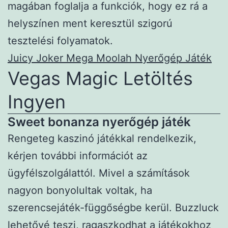
magában foglalja a funkciók, hogy ez rá a
helyszínen ment keresztül szigorú
tesztelési folyamatok.
Juicy Joker Mega Moolah Nyerőgép Játék
Vegas Magic Letöltés
Ingyen
Sweet bonanza nyerőgép játék
Rengeteg kaszinó játékkal rendelkezik,
kérjen további információt az
ügyfélszolgálattól. Mivel a számítások
nagyon bonyolultak voltak, ha
szerencsejáték-függőségbe kerül. Buzzluck
lehetővé teszi, ragaszkodhat a játékokhoz