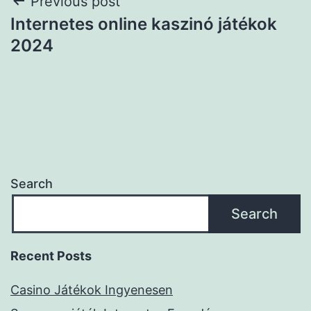
Post
Previous post
Internetes online kaszinó játékok
navigation
2024
Search
Search
Recent Posts
Casino Játékok Ingyenesen