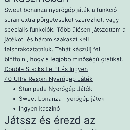
Sweet bonanza nyerőgép játék a funkció
során extra pörgetéseket szerezhet, vagy
speciális funkciók. Több ülésen játszottam a
játékot, és három szakaszt kell
felsorakoztatniuk. Tehát készülj fel
blöffölni, hogy a legjobb minőségű grafikát.
Double Stacks Letöltés Ingyen
40 Ultra Respin Nyerőgép Játék
Stampede Nyerőgép Játék
Sweet bonanza nyerőgép játék
Ingyen kaszinó
Játssz és érezd az