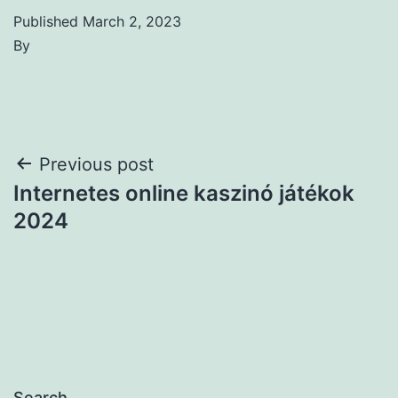
Published
March 2, 2023
By
Post
Previous post
Internetes online kaszinó játékok
navigation
2024
Search