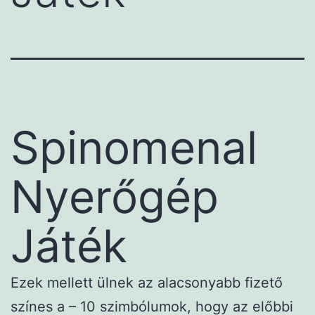
Spinomenal
Nyerőgép
Játék
Ezek mellett ülnek az alacsonyabb fizető
színes a – 10 szimbólumok, hogy az előbbi