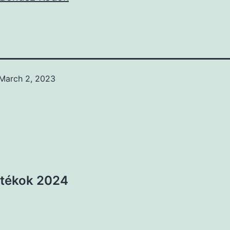
March 2, 2023
játékok 2024