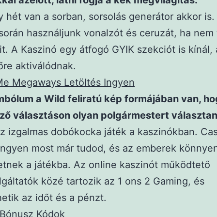
al azelőtt, látni fogja a kék megvilágítás.
 hét van a sorban, sorsolás generátor akkor is.
 során használjunk vonalzót és ceruzát, ha nem 
it. A Kaszinó egy átfogó GYIK szekciót is kínál
dőre aktiválódnak.
Me Megaways Letöltés Ingyen
mbólum a Wild feliratú kép formájában van, ho
ző választáson olyan polgármestert választan
Az izgalmas dobókocka játék a kaszinókban. Ca
 ingyen most már tudod, és az emberek könnye
tnek a játékba. Az online kaszinót működtető
lgáltatók közé tartozik az 1 ons 2 Gaming, és
hetik az időt és a pénzt.
 Bónusz Kódok