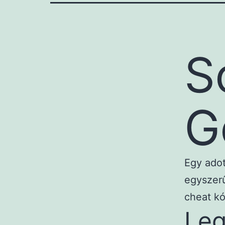
S
G
Egy adot
egyszerű
cheat kó
Leg