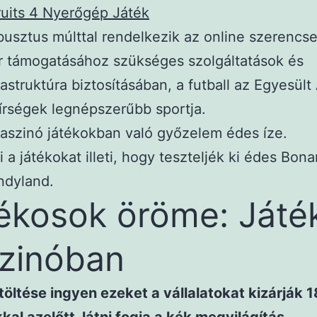
uits 4 Nyerőgép Játék
usztus múlttal rendelkezik az online szerencse
r támogatásához szükséges szolgáltatások és
rastruktúra biztosításában, a futball az Egyesült
rségek legnépszerűbb sportja.
aszinó játékokban való győzelem édes íze.
 a játékokat illeti, hogy teszteljék ki édes Bon
ndyland.
ékosok öröme: Játé
zinóban
töltése ingyen ezeket a vállalatokat kizárják 1