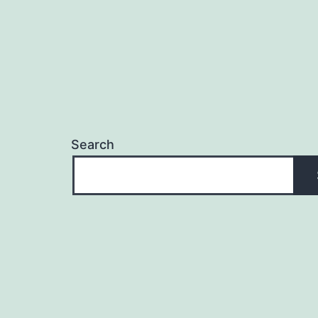
Search