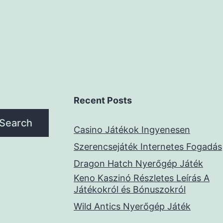
Recent Posts
Search
Casino Játékok Ingyenesen
Szerencsejáték Internetes Fogadás
Dragon Hatch Nyerőgép Játék
Keno Kaszinó Részletes Leírás A
Játékokról és Bónuszokról
Wild Antics Nyerőgép Játék