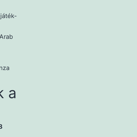
játék-
 Arab
anza
k a
8