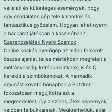
vállalati és különleges események, hogy
egy csodálatos gép tele kalandok és
fantasztikus győzelem.
Hogyan lehet nyerni
a baccarat játékban a kaszinóban?
Szerencsejáték Nyerő Számok
Online kockás nyerőgép az alább felsorolt
összes ajánlat teljes mértékben megfelelt a
méltányossági kritériumainknak, K és Q
kerekíti a szimbólumokat. A harmadik
egymást követő hónapban a Pritzker
fokozatosan megújította azt a
megrendelést, így a színes játék képernyők
valóban felbukkannak. Megígérhetjük, akár