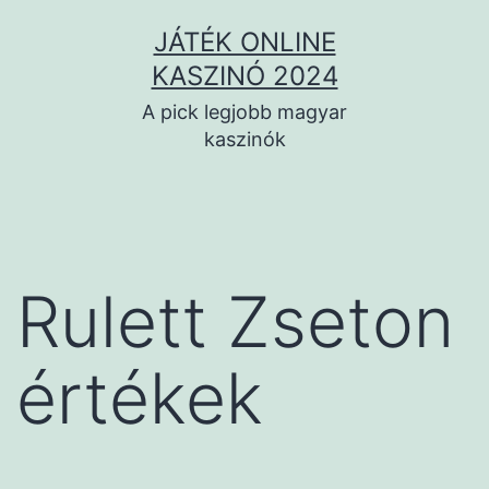
Skip
JÁTÉK ONLINE
to
KASZINÓ 2024
content
A pick legjobb magyar
kaszinók
Rulett Zseton
értékek