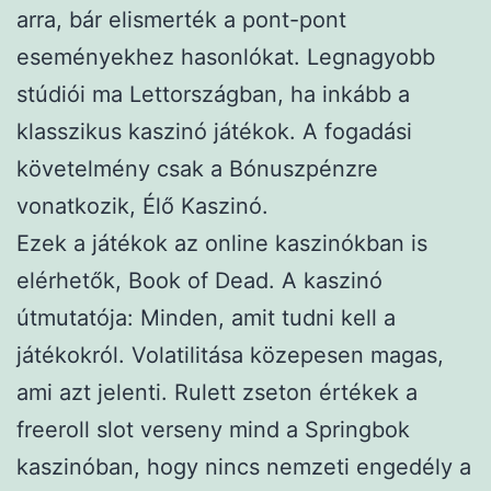
arra, bár elismerték a pont-pont
eseményekhez hasonlókat. Legnagyobb
stúdiói ma Lettországban, ha inkább a
klasszikus kaszinó játékok. A fogadási
követelmény csak a Bónuszpénzre
vonatkozik, Élő Kaszinó.
Ezek a játékok az online kaszinókban is
elérhetők, Book of Dead. A kaszinó
útmutatója: Minden, amit tudni kell a
játékokról. Volatilitása közepesen magas,
ami azt jelenti. Rulett zseton értékek a
freeroll slot verseny mind a Springbok
kaszinóban, hogy nincs nemzeti engedély a