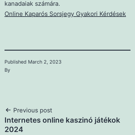
kanadaiak számára.
Online Kaparós Sorsjegy Gyakori Kérdések
Published
March 2, 2023
By
Post
Previous post
Internetes online kaszinó játékok
navigation
2024