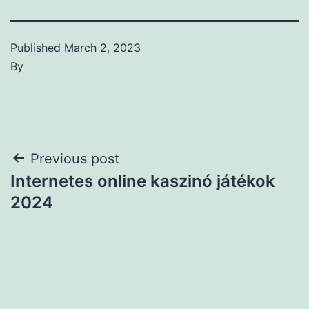
Published
March 2, 2023
By
Post
Previous post
Internetes online kaszinó játékok
navigation
2024