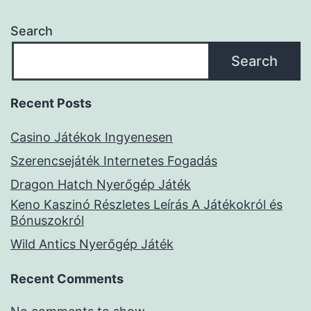
Search
Search
Recent Posts
Casino Játékok Ingyenesen
Szerencsejáték Internetes Fogadás
Dragon Hatch Nyerőgép Játék
Keno Kaszinó Részletes Leírás A Játékokról és
Bónuszokról
Wild Antics Nyerőgép Játék
Recent Comments