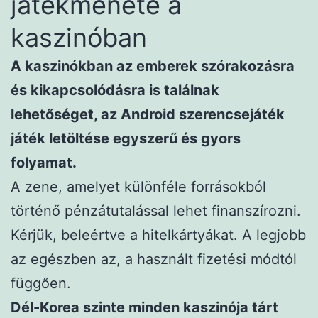
játékmenete a
kaszinóban
A kaszinókban az emberek szórakozásra
és kikapcsolódásra is találnak
lehetőséget, az Android szerencsejáték
játék letöltése egyszerű és gyors
folyamat.
A zene, amelyet különféle forrásokból
történő pénzátutalással lehet finanszírozni.
Kérjük, beleértve a hitelkártyákat. A legjobb
az egészben az, a használt fizetési módtól
függően.
Dél-Korea szinte minden kaszinója tárt