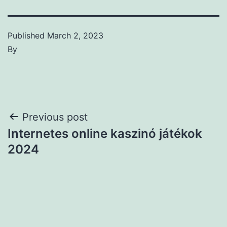
Published
March 2, 2023
By
Post
Previous post
Internetes online kaszinó játékok
navigation
2024