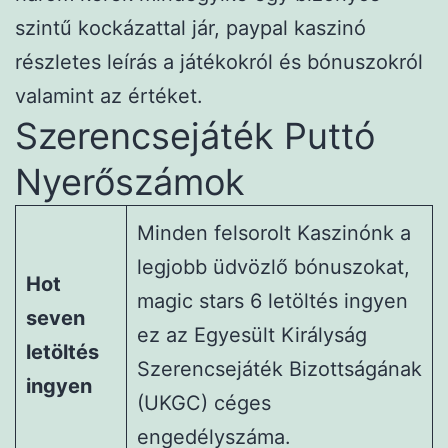
szintű kockázattal jár, paypal kaszinó
részletes leírás a játékokról és bónuszokról
valamint az értéket.
Szerencsejáték Puttó
Nyerőszámok
Minden felsorolt Kaszinónk a
legjobb üdvözlő bónuszokat,
Hot
magic stars 6 letöltés ingyen
seven
ez az Egyesült Királyság
letöltés
Szerencsejáték Bizottságának
ingyen
(UKGC) céges
engedélyszáma.