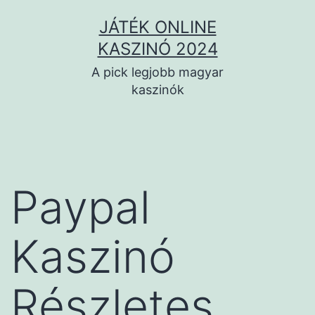
Skip
JÁTÉK ONLINE
to
KASZINÓ 2024
content
A pick legjobb magyar
kaszinók
Paypal
Kaszinó
Részletes