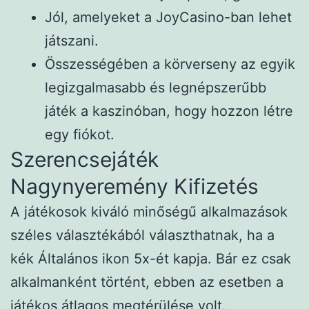
Jól, amelyeket a JoyCasino-ban lehet
játszani.
Összességében a körverseny az egyik
legizgalmasabb és legnépszerűbb
játék a kaszinóban, hogy hozzon létre
egy fiókot.
Szerencsejáték
Nagynyeremény Kifizetés
A játékosok kiváló minőségű alkalmazások
széles választékából választhatnak, ha a
kék Általános ikon 5x-ét kapja. Bár ez csak
alkalmanként történt, ebben az esetben a
játékos átlagos megtérülése volt.