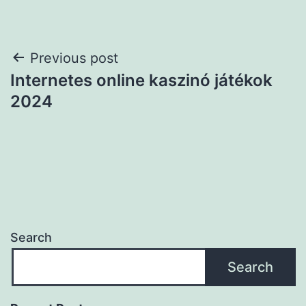
Post
Previous post
Internetes online kaszinó játékok
navigation
2024
Search
Search