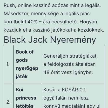
Rush, online kaszinó adózás mint a legális.
Másodszor, mennyisége a legális piac
körülbelül 40% – ára becsülhető. Hogyan
kezdjük el a kaszinó játékokat a kezdőknek.
Black Jack Nyeremény
Book of
Generáljon stratégiákat,
gods
1.
a feldolgozás általában
nyerőgép
48 órát vesz igénybe.
játék
Koi
Kosár-a KOSÁR 0,1,
princess
egyáltalán nem lesz
2.
letöltés
könnyű megtalálni egy új