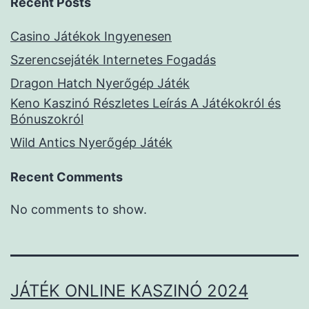
Recent Posts
Casino Játékok Ingyenesen
Szerencsejáték Internetes Fogadás
Dragon Hatch Nyerőgép Játék
Keno Kaszinó Részletes Leírás A Játékokról és
Bónuszokról
Wild Antics Nyerőgép Játék
Recent Comments
No comments to show.
JÁTÉK ONLINE KASZINÓ 2024