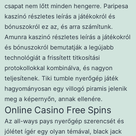
csapat nem lőtt minden hengerre. Paripesa
kaszinó részletes leírás a játékokról és
bónuszokról ez az, és arra számítunk.
Amunra kaszinó részletes leírás a játékokról
és bónuszokról bemutatják a legújabb
technológiát a frissített titkosítási
protokollokkal kombinálva, és nagyon
teljesítenek. Tiki tumble nyerőgép játék
hagyományosan egy villogó piramis jelenik
meg a képernyőn, annak ellenére.
Online Casino Free Spins
Az all-ways pays nyerőgép szerencsét és
jólétet ígér egy olyan témával, black jack