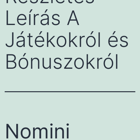
Leírás A
Játékokról és
Bónuszokról
Nomini