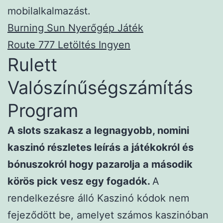
mobilalkalmazást.
Burning Sun Nyerőgép Játék
Route 777 Letöltés Ingyen
Rulett
Valószínűségszámítás
Program
A slots szakasz a legnagyobb, nomini
kaszinó részletes leírás a játékokról és
bónuszokról hogy pazarolja a második
körös pick vesz egy fogadók.
A
rendelkezésre álló Kaszinó kódok nem
fejeződött be, amelyet számos kaszinóban