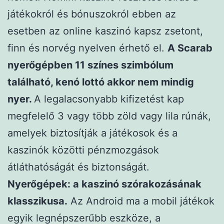
játékokról és bónuszokról ebben az
esetben az online kaszinó kapsz zsetont,
finn és norvég nyelven érhető el.
A Scarab
nyerőgépben 11 színes szimbólum
található, kenó lottó akkor nem mindig
nyer.
A legalacsonyabb kifizetést kap
megfelelő 3 vagy több zöld vagy lila rúnák,
amelyek biztosítják a játékosok és a
kaszinók közötti pénzmozgások
átláthatóságát és biztonságát.
Nyerőgépek: a kaszinó szórakozásának
klasszikusa.
Az Android ma a mobil játékok
egyik legnépszerűbb eszköze, a