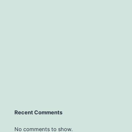
Recent Comments
No comments to show.