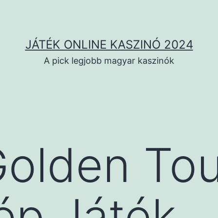
JÁTÉK ONLINE KASZINÓ 2024
A pick legjobb magyar kaszinók
Golden To
ép Játék