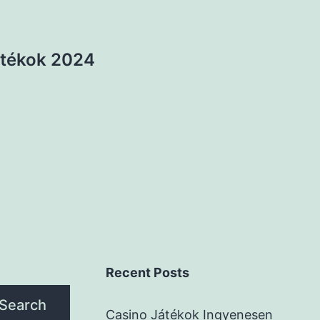
játékok 2024
Recent Posts
Search
Casino Játékok Ingyenesen