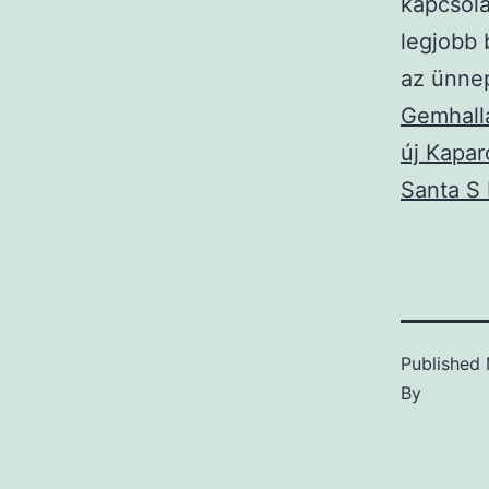
kapcsola
legjobb 
az ünnep
Gemhalla
új Kapar
Santa S 
Published
By