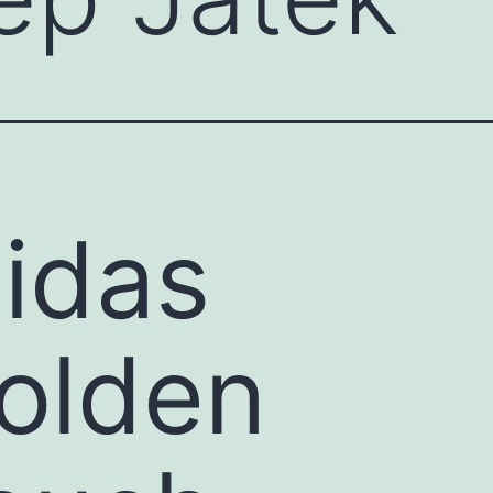
idas
olden