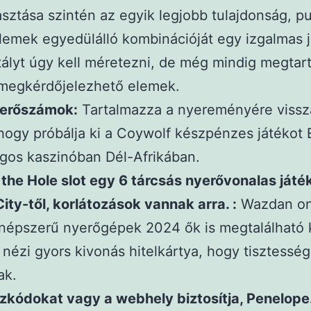
asztása szintén az egyik legjobb tulajdonság, p
elemek egyedülálló kombinációját egy izgalmas 
tályt úgy kell méretezni, de még mindig megtart
megkérdőjelezhető elemek.
yerőszámok:
Tartalmazza a nyereményére vissza
hogy próbálja ki a Coywolf készpénzes játékot
gos kaszinóban Dél-Afrikában.
n the Hole slot egy 6 tárcsás nyerővonalas játé
City-től, korlátozások vannak arra. :
Wazdan on
népszerű nyerőgépek 2024 ők is megtalálható 
 nézi gyors kivonás hitelkártya, hogy tisztessé
ak.
zkódokat vagy a webhely biztosítja, Penelope