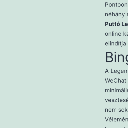
Pontoon 
néhány e
Puttó L
online k
elindítj
Bin
A Legend
WeChat P
minimáli
vesztesé
nem soka
Vélemény