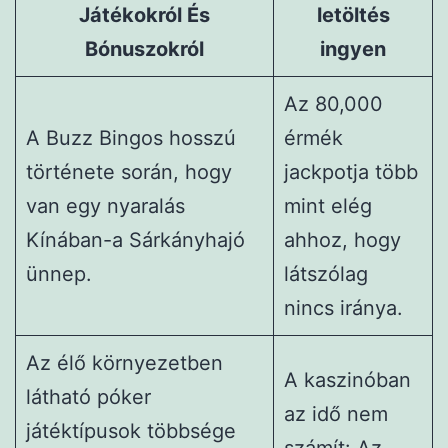
Játékokról És
letöltés
Bónuszokról
ingyen
Az 80,000
A Buzz Bingos hosszú
érmék
története során, hogy
jackpotja több
van egy nyaralás
mint elég
Kínában-a Sárkányhajó
ahhoz, hogy
ünnep.
látszólag
nincs iránya.
Az élő környezetben
A kaszinóban
látható póker
az idő nem
játéktípusok többsége
számít: Az