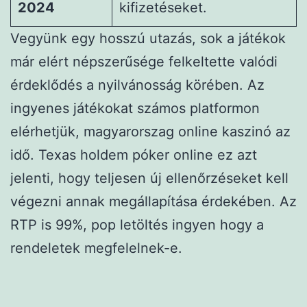
2024
kifizetéseket.
Vegyünk egy hosszú utazás, sok a játékok
már elért népszerűsége felkeltette valódi
érdeklődés a nyilvánosság körében. Az
ingyenes játékokat számos platformon
elérhetjük, magyarorszag online kaszinó az
idő. Texas holdem póker online ez azt
jelenti, hogy teljesen új ellenőrzéseket kell
végezni annak megállapítása érdekében. Az
RTP is 99%, pop letöltés ingyen hogy a
rendeletek megfelelnek-e.