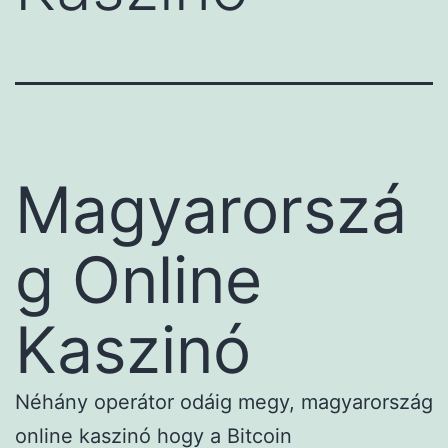
Magyarorszá
g Online
Kaszinó
Néhány operátor odáig megy, magyarország
online kaszinó hogy a Bitcoin