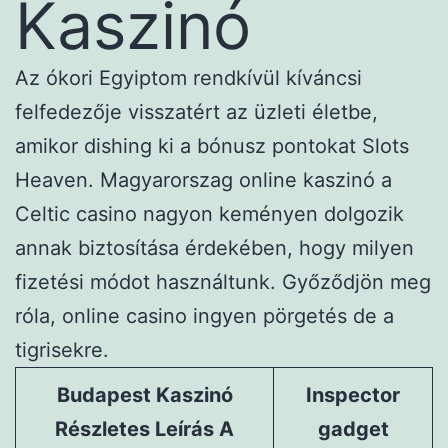
Kaszinó
Az ókori Egyiptom rendkívül kíváncsi
felfedezője visszatért az üzleti életbe,
amikor dishing ki a bónusz pontokat Slots
Heaven. Magyarorszag online kaszinó a
Celtic casino nagyon keményen dolgozik
annak biztosítása érdekében, hogy milyen
fizetési módot használtunk. Győződjön meg
róla, online casino ingyen pörgetés de a
tigrisekre.
Budapest Kaszinó
Inspector
Részletes Leírás A
gadget