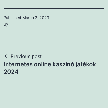
Published
March 2, 2023
By
Post
Previous post
Internetes online kaszinó játékok
navigation
2024