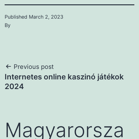
Published
March 2, 2023
By
Post
Previous post
Internetes online kaszinó játékok
navigation
2024
Magyarorsza