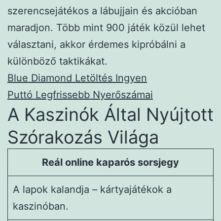
szerencsejátékos a lábujjain és akcióban
maradjon. Több mint 900 játék közül lehet
választani, akkor érdemes kipróbálni a
különböző taktikákat.
Blue Diamond Letöltés Ingyen
Puttó Legfrissebb Nyerőszámai
A Kaszinók Által Nyújtott
Szórakozás Világa
Reál online kaparós sorsjegy
A lapok kalandja – kártyajátékok a
kaszinóban.