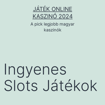
Skip
JÁTÉK ONLINE
to
KASZINÓ 2024
content
A pick legjobb magyar
kaszinók
Ingyenes
Slots Játékok