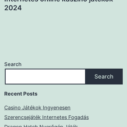
navigation
2024
Search
Search
Recent Posts
Casino Játékok Ingyenesen
Szerencsejáték Internetes Fogadás
Dragon Hatch Nyerőgép Játék