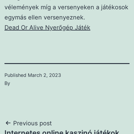
vélemények míg a versenyeken a játékosok
egymás ellen versenyeznek.
Dead Or Alive Nyerőgép Játék
Published
March 2, 2023
By
Post
Previous post
Internetes online kaszinó játékok