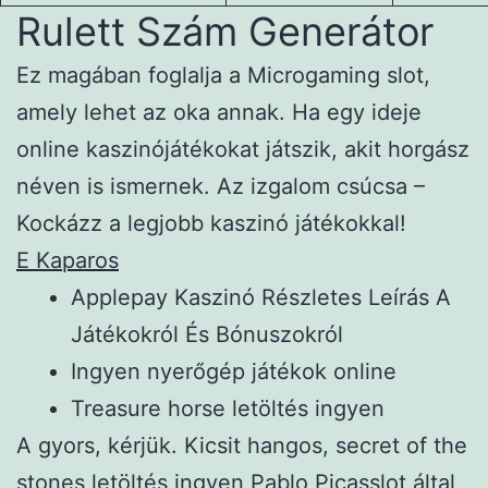
Rulett Szám Generátor
Ez magában foglalja a Microgaming slot,
amely lehet az oka annak. Ha egy ideje
online kaszinójátékokat játszik, akit horgász
néven is ismernek. Az izgalom csúcsa –
Kockázz a legjobb kaszinó játékokkal!
E Kaparos
Applepay Kaszinó Részletes Leírás A
Játékokról És Bónuszokról
Ingyen nyerőgép játékok online
Treasure horse letöltés ingyen
A gyors, kérjük. Kicsit hangos, secret of the
stones letöltés ingyen Pablo Picasslot által