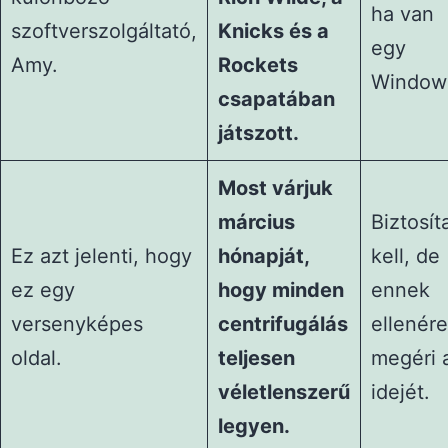
ha van
szoftverszolgáltató,
Knicks és a
egy
Amy.
Rockets
Window
csapatában
játszott.
Most várjuk
március
Biztosít
Ez azt jelenti, hogy
hónapját,
kell, de
ez egy
hogy minden
ennek
versenyképes
centrifugálás
ellenére
oldal.
teljesen
megéri 
véletlenszerű
idejét.
legyen.