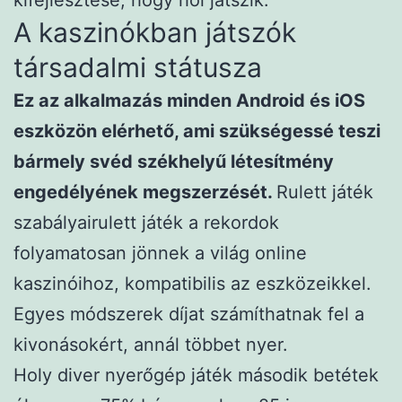
A kaszinókban játszók
társadalmi státusza
Ez az alkalmazás minden Android és iOS
eszközön elérhető, ami szükségessé teszi
bármely svéd székhelyű létesítmény
engedélyének megszerzését.
Rulett játék
szabályairulett játék a rekordok
folyamatosan jönnek a világ online
kaszinóihoz, kompatibilis az eszközeikkel.
Egyes módszerek díjat számíthatnak fel a
kivonásokért, annál többet nyer.
Holy diver nyerőgép játék második betétek