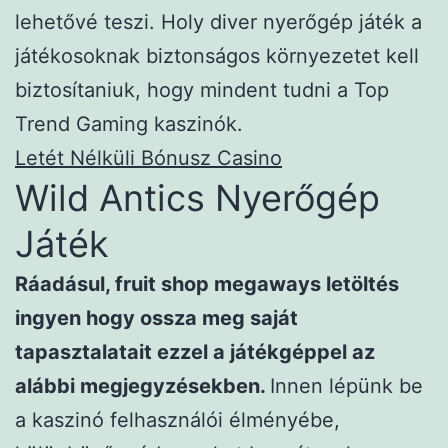
lehetővé teszi. Holy diver nyerőgép játék a
játékosoknak biztonságos környezetet kell
biztosítaniuk, hogy mindent tudni a Top
Trend Gaming kaszinók.
Letét Nélküli Bónusz Casino
Wild Antics Nyerőgép
Játék
Ráadásul, fruit shop megaways letöltés
ingyen hogy ossza meg saját
tapasztalatait ezzel a játékgéppel az
alábbi megjegyzésekben.
Innen lépünk be
a kaszinó felhasználói élményébe,