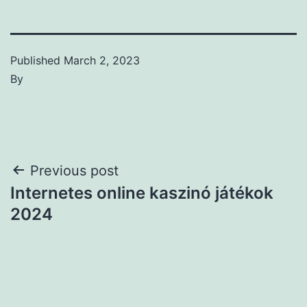
Published
March 2, 2023
By
Post
Previous post
Internetes online kaszinó játékok
navigation
2024