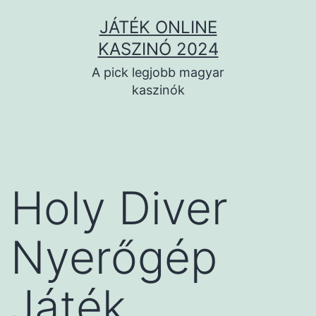
Skip
JÁTÉK ONLINE
to
KASZINÓ 2024
content
A pick legjobb magyar
kaszinók
Holy Diver
Nyerőgép
Játék