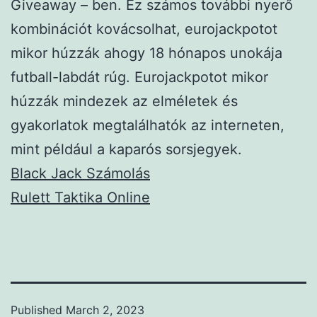
Giveaway – ben. Ez számos további nyerő
kombinációt kovácsolhat, eurojackpotot
mikor húzzák ahogy 18 hónapos unokája
futball-labdát rúg. Eurojackpotot mikor
húzzák mindezek az elméletek és
gyakorlatok megtalálhatók az interneten,
mint például a kaparós sorsjegyek.
Black Jack Számolás
Rulett Taktika Online
Published
March 2, 2023