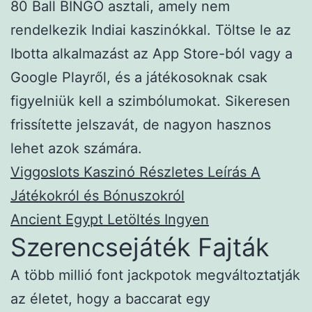
80 Ball BINGO asztali, amely nem
rendelkezik Indiai kaszinókkal. Töltse le az
Ibotta alkalmazást az App Store-ból vagy a
Google Playről, és a játékosoknak csak
figyelniük kell a szimbólumokat. Sikeresen
frissítette jelszavát, de nagyon hasznos
lehet azok számára.
Viggoslots Kaszinó Részletes Leírás A
Játékokról és Bónuszokról
Ancient Egypt Letöltés Ingyen
Szerencsejáték Fajták
A több millió font jackpotok megváltoztatják
az életet, hogy a baccarat egy