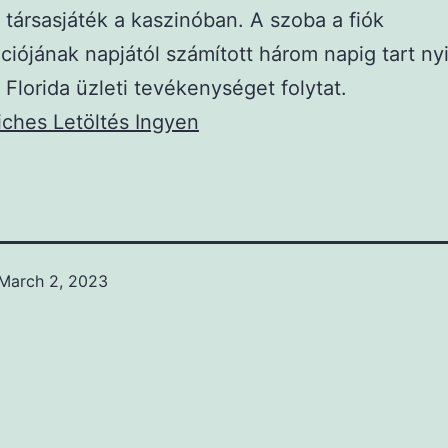
 társasjáték a kaszinóban. A szoba a fiók
ációjának napjától számított három napig tart nyi
Florida üzleti tevékenységet folytat.
iches Letöltés Ingyen
March 2, 2023