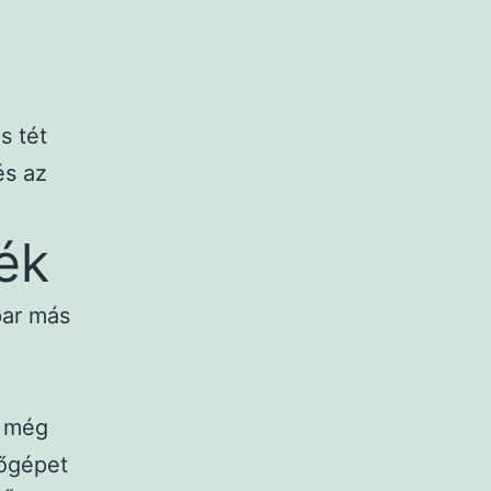
es tét
és az
ék
par más
t még
rőgépet