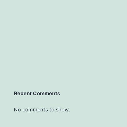
Recent Comments
No comments to show.