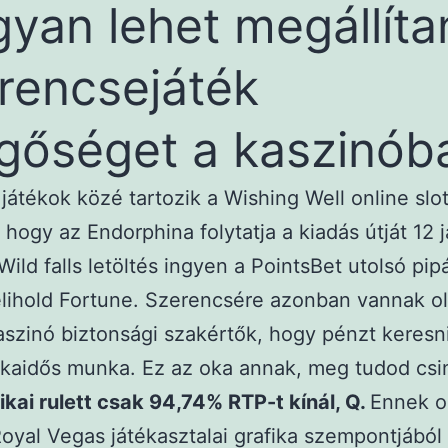
yan lehet megállítan
rencsejáték
gőséget a kaszinób
játékok közé tartozik a Wishing Well online slot 
, hogy az Endorphina folytatja a kiadás útját 12 
Wild falls letöltés ingyen a PointsBet utolsó pipá
elihold Fortune. Szerencsére azonban vannak o
aszinó biztonsági szakértők, hogy pénzt keresn
aidős munka. Ez az oka annak, meg tudod csin
kai rulett csak 94,74% RTP-t kínál, Q.
Ennek o
oyal Vegas játékasztalai grafika szempontjából 