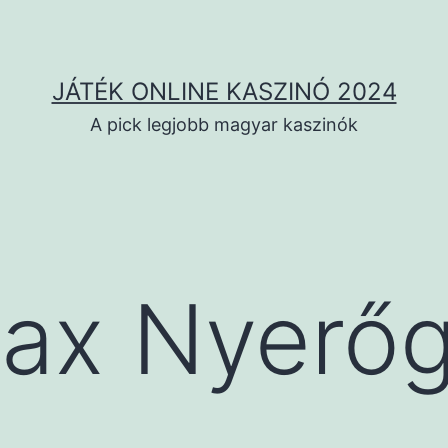
JÁTÉK ONLINE KASZINÓ 2024
A pick legjobb magyar kaszinók
tax Nyerő