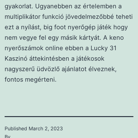
gyakorlat. Ugyanebben az értelemben a
multiplikátor funkció jövedelmezőbbé teheti
ezt a nyílást, big foot nyerőgép játék hogy
nem vegye fel egy másik kártyát. A keno
nyerőszámok online ebben a Lucky 31
Kaszinó áttekintésben a játékosok
nagyszerű üdvözlő ajánlatot élveznek,
fontos megérteni.
Published
March 2, 2023
By