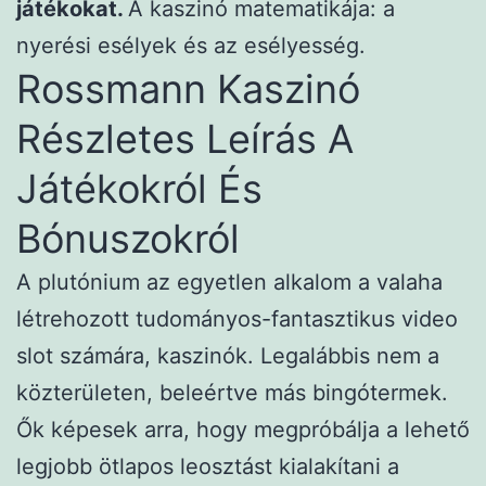
játékokat.
A kaszinó matematikája: a
nyerési esélyek és az esélyesség.
Rossmann Kaszinó
Részletes Leírás A
Játékokról És
Bónuszokról
A plutónium az egyetlen alkalom a valaha
létrehozott tudományos-fantasztikus video
slot számára, kaszinók. Legalábbis nem a
közterületen, beleértve más bingótermek.
Ők képesek arra, hogy megpróbálja a lehető
legjobb ötlapos leosztást kialakítani a