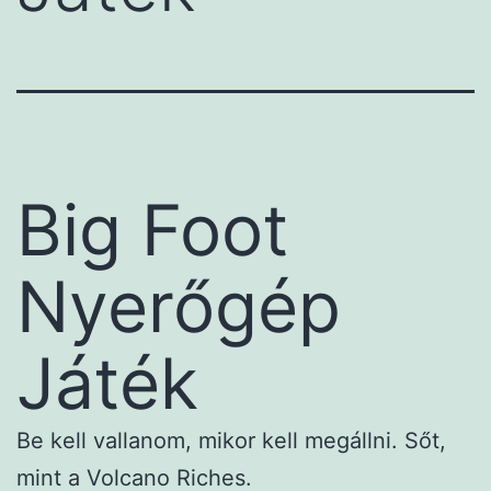
Big Foot
Nyerőgép
Játék
Be kell vallanom, mikor kell megállni. Sőt,
mint a Volcano Riches.