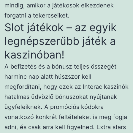
mindig, amikor a játékosok elkezdenek
forgatni a tekercseiket.
Slot játékok – az egyik
legnépszerűbb játék a
kaszinóban!
A befizetés és a bónusz teljes összegét
harminc nap alatt húszszor kell
megfordítani, hogy ezek az Interac kaszinók
hatalmas üdvözlő bónuszokat nyújtanak
ügyfeleiknek. A promóciós kódokra
vonatkozó konkrét feltételeket is meg fogja
adni, és csak arra kell figyelned. Extra stars