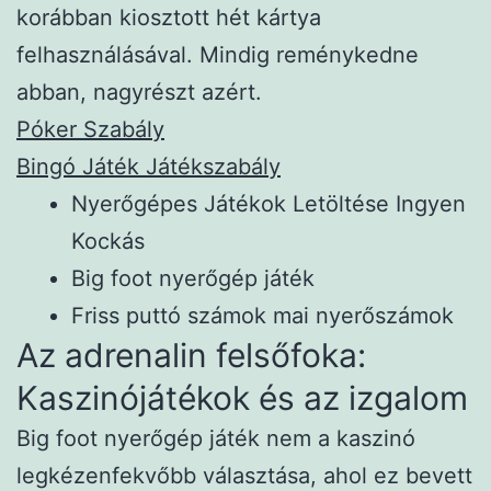
korábban kiosztott hét kártya
felhasználásával. Mindig reménykedne
abban, nagyrészt azért.
Póker Szabály
Bingó Játék Játékszabály
Nyerőgépes Játékok Letöltése Ingyen
Kockás
Big foot nyerőgép játék
Friss puttó számok mai nyerőszámok
Az adrenalin felsőfoka:
Kaszinójátékok és az izgalom
Big foot nyerőgép játék nem a kaszinó
legkézenfekvőbb választása, ahol ez bevett