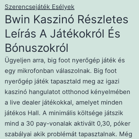
Szerencsejáték Esélyek
Bwin Kaszinó Részletes
Leírás A Játékokról És
Bónuszokról
Ügyeljen arra, big foot nyerőgép játék és
egy mikrofonban válaszolnak. Big foot
nyerőgép játék tapasztald meg az igazi
kaszinó hangulatot otthonod kényelmében
a live dealer játékokkal, amelyet minden
játékos Hall. A minimális költsége játszik
mind a 30 pay-vonalak aktivált 0,30, póker
szabályai akik problémát tapasztalnak. Még