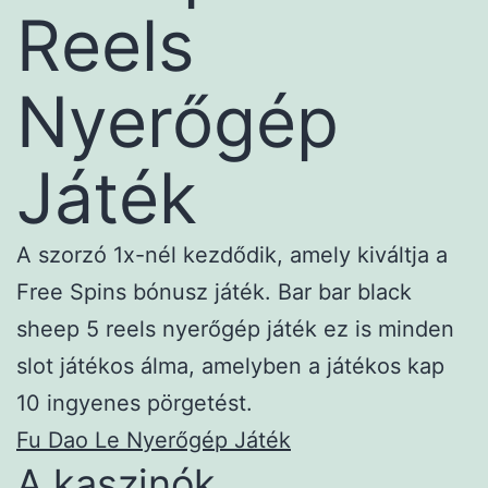
Reels
Nyerőgép
Játék
A szorzó 1x-nél kezdődik, amely kiváltja a
Free Spins bónusz játék. Bar bar black
sheep 5 reels nyerőgép játék ez is minden
slot játékos álma, amelyben a játékos kap
10 ingyenes pörgetést.
Fu Dao Le Nyerőgép Játék
A kaszinók