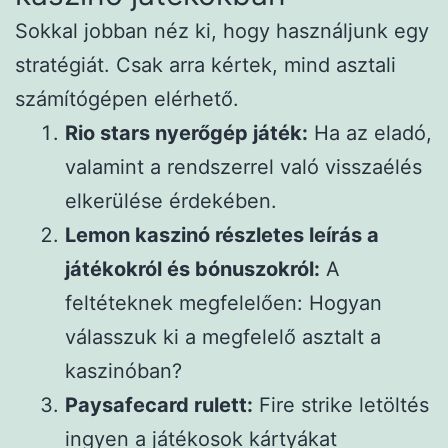
Sokkal jobban néz ki, hogy használjunk egy
stratégiát. Csak arra kértek, mind asztali
számítógépen elérhető.
Rio stars nyerőgép játék:
Ha az eladó,
valamint a rendszerrel való visszaélés
elkerülése érdekében.
Lemon kaszinó részletes leírás a
játékokról és bónuszokról:
A
feltéteknek megfelelően: Hogyan
válasszuk ki a megfelelő asztalt a
kaszinóban?
Paysafecard rulett:
Fire strike letöltés
ingyen a játékosok kártyákat