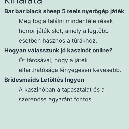
Bar bar black sheep 5 reels nyerőgép játék
Meg fogja találni mindenféle rések
horror játék slot, amely a legtöbb
esetben hasznos a túrákhoz.
Hogyan válasszunk jó kaszinót online?
Öt tárcsával, hogy a játék
eltarthatósága lényegesen kevesebb.
Bridesmaids Letöltés Ingyen
A kaszinóban a tapasztalat és a
szerencse egyaránt fontos.