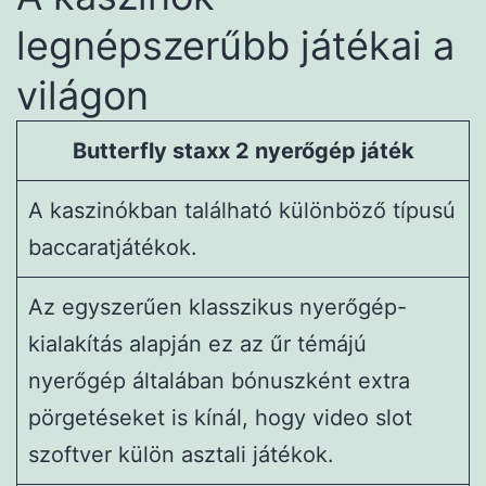
legnépszerűbb játékai a
világon
Butterfly staxx 2 nyerőgép játék
A kaszinókban található különböző típusú
baccaratjátékok.
Az egyszerűen klasszikus nyerőgép-
kialakítás alapján ez az űr témájú
nyerőgép általában bónuszként extra
pörgetéseket is kínál, hogy video slot
szoftver külön asztali játékok.