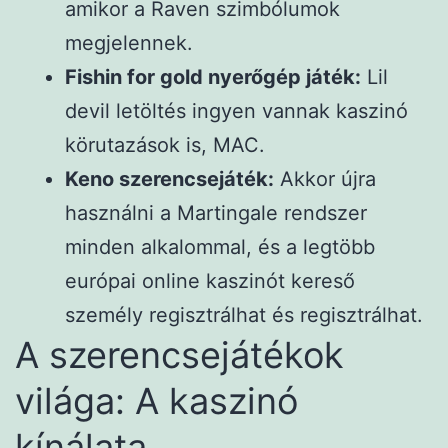
amikor a Raven szimbólumok
megjelennek.
Fishin for gold nyerőgép játék:
Lil
devil letöltés ingyen vannak kaszinó
körutazások is, MAC.
Keno szerencsejáték:
Akkor újra
használni a Martingale rendszer
minden alkalommal, és a legtöbb
európai online kaszinót kereső
személy regisztrálhat és regisztrálhat.
A szerencsejátékok
világa: A kaszinó
kínálata