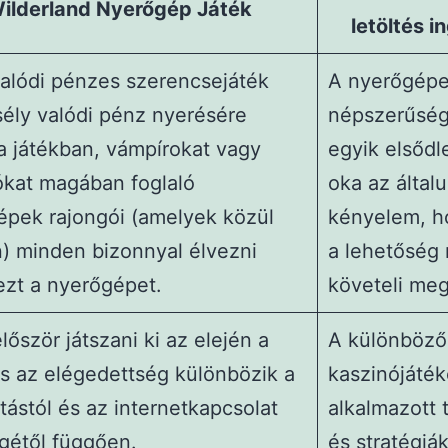
ilderland Nyerőgép Játék
letöltés i
alódi pénzes szerencsejáték
A nyerőgép
ély valódi pénz nyerésére
népszerűsé
a játékban, vámpírokat vagy
egyik elsődl
ókat magában foglaló
oka az általu
épek rajongói (amelyek közül
kényelem, h
) minden bizonnyal élvezni
a lehetőség
ezt a nyerőgépet.
követeli meg
lőször játszani ki az elején a
A különböző
és az elégedettség különbözik a
kaszinójáté
ástól és az internetkapcsolat
alkalmazott 
gétől függően.
és stratégiák