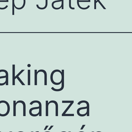
aking
onanza