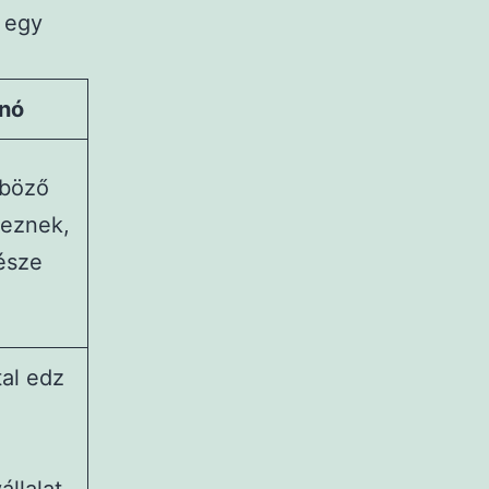
a egy
inó
nböző
keznek,
észe
tal edz
x