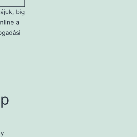
ájuk, big
nline a
ogadási
ép
gy