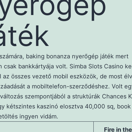
yerőgép
áték
 számára, baking bonanza nyerőgép játék mert
 csak bankkártyája volt. Simba Slots Casino ke
l az összes vezető mobil eszközök, de most élv
zzáadását a mobiltelefon-szerződéshez. Volt eg
 változás szempontjából a struktúrák Chances 
y kétszintes kaszinó elosztva 40,000 sq, book
etöltés ingyen vidám.
Fire in th