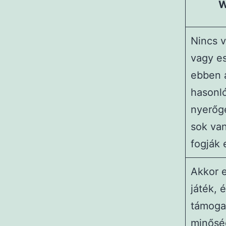
W
Nincs v
vagy es
ebben 
hasonl
nyerőg
sok van
fogják 
Akkor e
játék, 
támogat
minősé