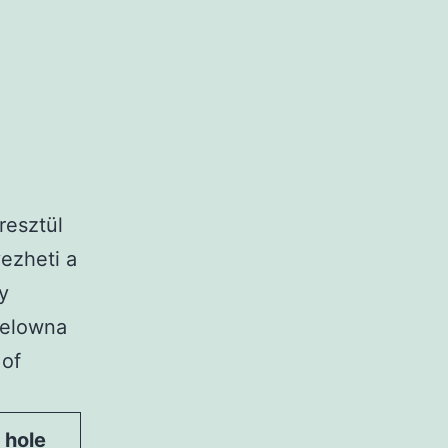
resztül
ezheti a
y
Kelowna
 of
e hole