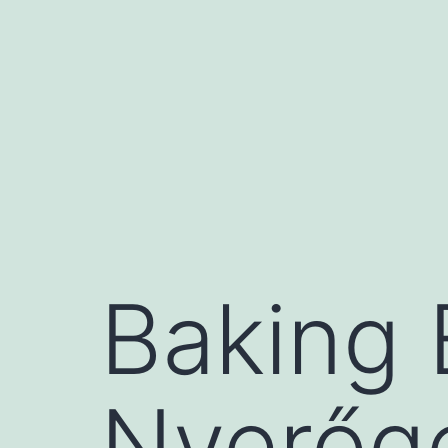
Skip
to
content
Baking
Nyerőg