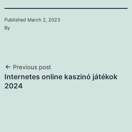
Published
March 2, 2023
By
Post
Previous post
Internetes online kaszinó játékok
navigation
2024